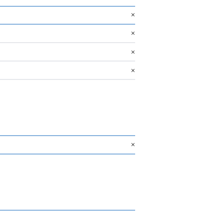
×
×
×
×
×