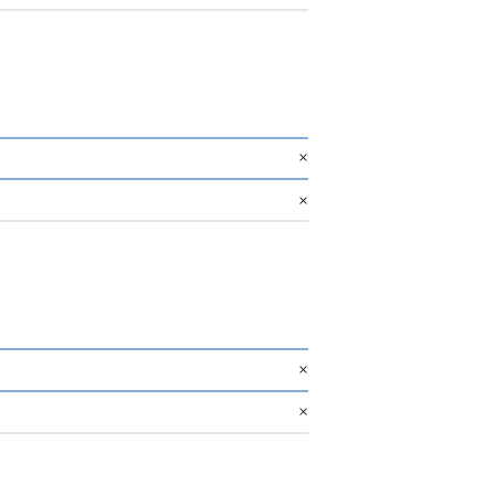
×
×
×
×