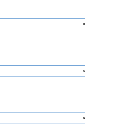
×
×
×