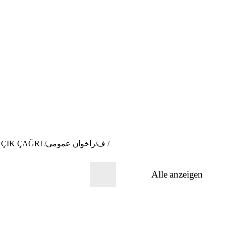
Teilnehmende gesucht! Der Stoff aus dem die Nachbarschaft besteht - „Näh-Aktionen“/ BANGA GIŞTÎ / AÇIK ÇAĞRI /ف/راخوان عمومی /
Alle anzeigen