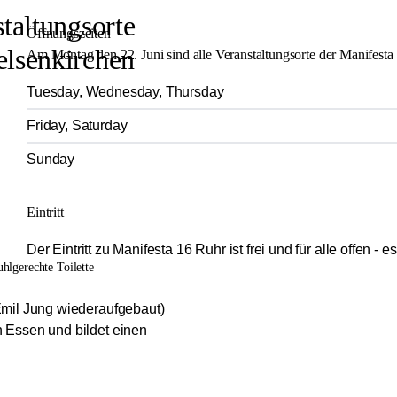
taltungsorte
Öffnungszeiten
elsenkirchen
Am Montag den 22. Juni sind alle Veranstaltungsorte der Manifesta 
Tuesday, Wednesday, Thursday
Friday, Saturday
Sunday
Eintritt
Der Eintritt zu Manifesta 16 Ruhr ist frei und für alle offen - e
uhlgerechte Toilette
 Emil Jung wiederaufgebaut)
n Essen und bildet einen