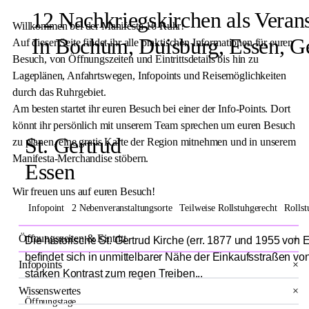
12 Nachkriegskirchen als Verans
Willkommen bei der Manifesta 16 Ruhr!
In Bochum, Duisburg, Essen, G
Auf dieser Seite findet ihr alle praktischen Informationen für euren
Besuch, von Öffnungszeiten und Eintrittsdetails bis hin zu
Lageplänen, Anfahrtswegen, Infopoints und Reisemöglichkeiten
durch das Ruhrgebiet.
Am besten startet ihr euren Besuch bei einer der Info-Points. Dort
könnt ihr persönlich mit unserem Team sprechen um euren Besuch
St. Gertrud
zu planen, eine gratis Karte der Region mitnehmen und in unserem
Manifesta-Merchandise stöbern.
Essen
Wir freuen uns auf euren Besuch!
Infopoint
2 Nebenveranstaltungsorte
Teilweise Rollstuhgerecht
Rollst
×
Öffnungszeiten & Eintritt
Die historische St. Gertrud Kirche (err. 1877 und 1955 von
befindet sich in unmittelbarer Nähe der Einkaufsstraßen vo
Infopoints
×
starken Kontrast zum regen Treiben...
Wissenswertes
×
Öffnungstage