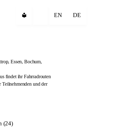
EN
DE
ttrop, Essen, Bochum,
us findet ihr Fahrradrouten
er Teilnehmenden und der
n (24)