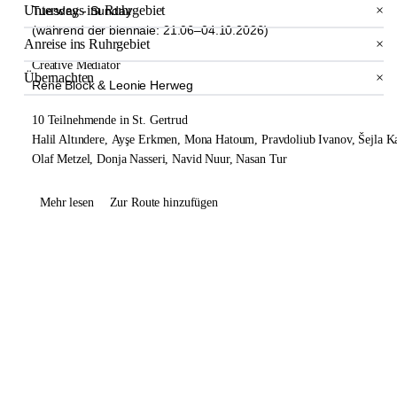
Unterwegs im Ruhrgebiet
×
Tuesday - Sunday
(während der biennale: 21.06–04.10.2026)
Anreise ins Ruhrgebiet
×
Creative Mediator
Übernachten
×
René Block & Leonie Herweg
10 Teilnehmende in St. Gertrud
Halil Altındere,
Ayşe Erkmen,
Mona Hatoum,
Pravdoliub Ivanov,
Šejla K
Olaf Metzel,
Donja Nasseri,
Navid Nuur,
Nasan Tur
Mehr lesen
Zur Route hinzufügen