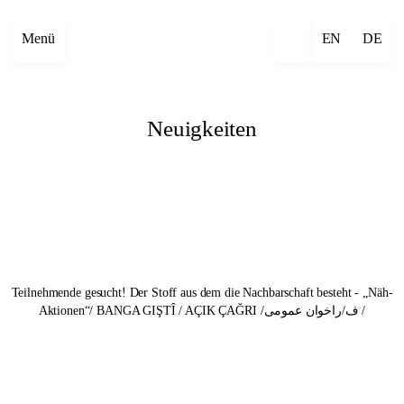
Menü
EN
DE
Neuigkeiten
Teilnehmende gesucht! Der Stoff aus dem die Nachbarschaft besteht - „Näh-
Aktionen“/ BANGA GIŞTÎ / AÇIK ÇAĞRI /ف/راخوان عمومی /