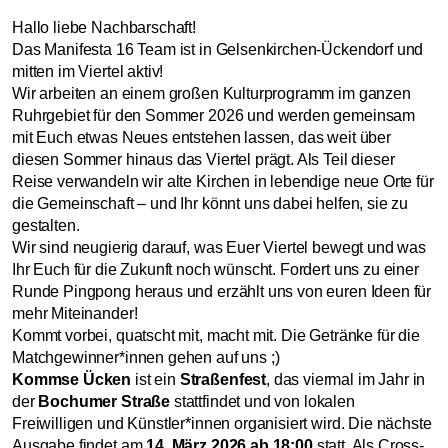
Hallo liebe Nachbarschaft!
Das Manifesta 16 Team ist in Gelsenkirchen-Ückendorf und
mitten im Viertel aktiv!
Wir arbeiten an einem großen Kulturprogramm im ganzen
Ruhrgebiet für den Sommer 2026 und werden gemeinsam
mit Euch etwas Neues entstehen lassen, das weit über
diesen Sommer hinaus das Viertel prägt. Als Teil dieser
Reise verwandeln wir alte Kirchen in lebendige neue Orte für
die Gemeinschaft – und Ihr könnt uns dabei helfen, sie zu
gestalten.
Wir sind neugierig darauf, was Euer Viertel bewegt und was
Ihr Euch für die Zukunft noch wünscht. Fordert uns zu einer
Runde Pingpong heraus und erzählt uns von euren Ideen für
mehr Miteinander!
Kommt vorbei, quatscht mit, macht mit. Die Getränke für die
Matchgewinner*innen gehen auf uns ;)
Kommse Ücken
ist ein
Straßenfest
, das viermal im Jahr in
der
Bochumer Straße
stattfindet und von lokalen
Freiwilligen und Künstler*innen organisiert wird. Die nächste
Ausgabe findet am
14. März 2026 ab 18:00
statt. Als Cross-