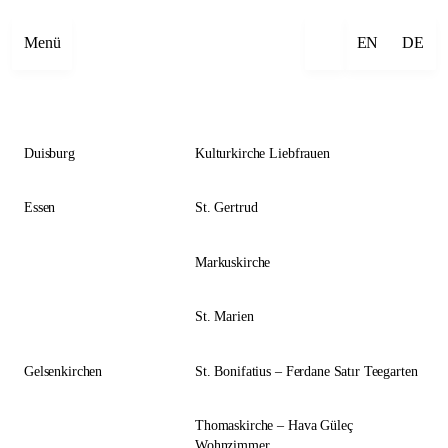
Close
Menü
EN
DE
Duisburg
Kulturkirche Liebfrauen
Essen
St. Gertrud
Markuskirche
St. Marien
Gelsenkirchen
St. Bonifatius – Ferdane Satır Teegarten
Thomaskirche – Hava Güleç
Wohnzimmer