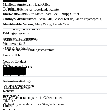
Manifesta Amsterdam Head Office
Teilnehmende
c/o Rijksakademie van Beeldende Kunsten
Emre Abut
,
Cana Bilir-Meier
,
İhsan Ece
,
Philipp Gufler
,
Sarphatistraat 470
Cihangir Gümüştürkmen
,
Nejla Gür
,
Gašper Kunšič
,
Jannis Psychopedis
,
1018 GW Amsterdam
Mesut-Sabuha Salaam
,
Ming Wong
,
Hanefi Yeter
Niederlande
Tel. + 31 (0) 20 672 14 35
Bildungsprogramm
Manifesta 16 Ruhr Büro
Schule, Nachbarschaft & Wir
Virchowstraße 2
45886 Gelsenkirchen
Teilnehmende des Bildungsprogramms
Constructlab
Code of Conduct
Stadt
Datenschutzerklärung
Gelsenkirchen
i
Unterstützt uns
Initiatoren & Partner
Schirmherrschaft
Nebenveranstaltungsort
Teil des Teams werden
Musiktheater im Revier
Kontakt
Instagram
↗
Weitere Veranstaltungsorte in Gelsenkirchen
TikTok
↗
St. Josef
Thomaskirche – Hava Güleç Wohnzimmer
LinkedIn
↗