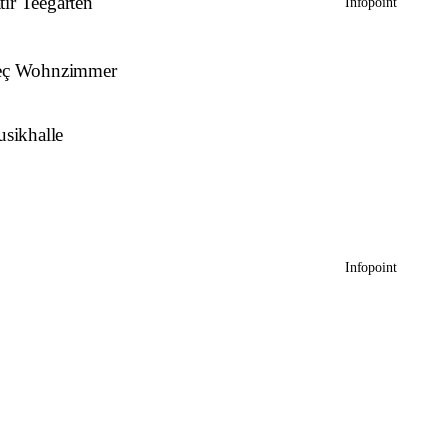
tır Teegarten
Infopoint
leç Wohnzimmer
sikhalle
Infopoint