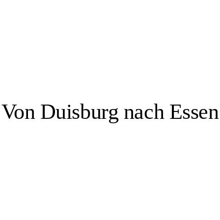
bbas Zahedi
Von Duisburg nach Essen
Essen, 3 Veranstaltungsorte
e, hat sich zu einer Stadt gewandelt, die sowohl für ihre Kultur als auch 
er Villa Hügel, dem ehemaligen Wohnsitz der Familie Krupp, sowie in
, das Aalto-Theater, die Philharmonie Essen und das Grillo-Theater sowi