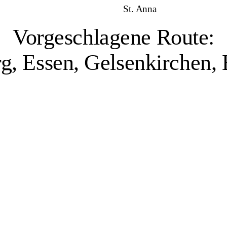
St. Anna
Vorgeschlagene Route:
g, Essen, Gelsenkirchen
Duisburg, 1 Veranstaltungsort
 Industrie haben den Charakter der Stadt geprägt. Mit dem größten Binn
usen zeugen von der industriellen Vergangenheit der Stadt. Zugleich ze
sich solche Standorte für Erholung und Kultur neu nutzen lassen. Zum ku
eum Küppersmühle, das zeitgenössische Kunst in einem umgenutzten Ind
en einem historischen Filmarchiv ein regelmäßiges Kinoprogramm sowie