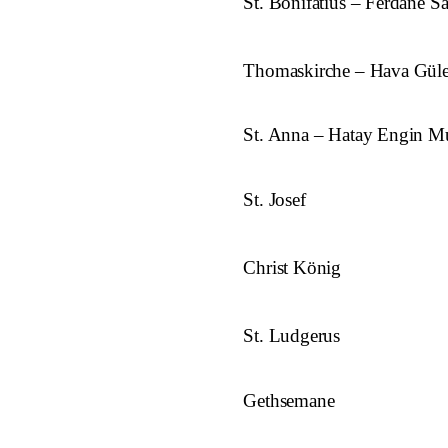
St. Bonifatius – Ferdane Sa
Thomaskirche – Hava Gü
St. Anna – Hatay Engin Mu
St. Josef
Christ König
St. Ludgerus
Gethsemane