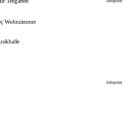
tır Teegarten
Infopoint
leç Wohnzimmer
sikhalle
Infopoint