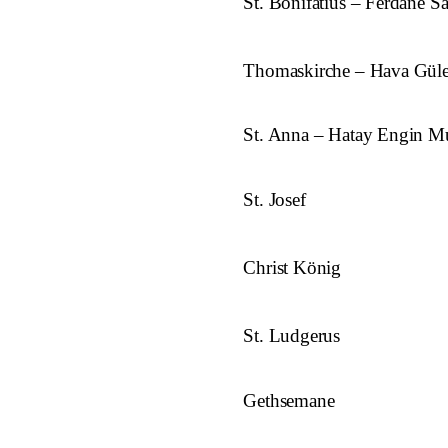
St. Bonifatius – Ferdane Sa
Thomaskirche – Hava Gü
St. Anna – Hatay Engin Mu
St. Josef
Christ König
St. Ludgerus
Gethsemane