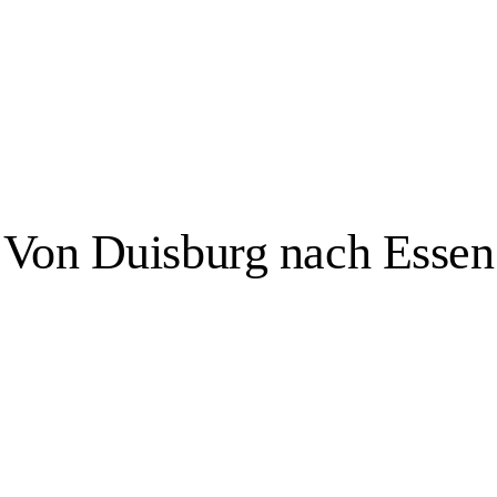
bbas Zahedi
Von Duisburg nach Essen
Essen, 3 Veranstaltungsorte
e, hat sich zu einer Stadt gewandelt, die sowohl für ihre Kultur als auch 
er Villa Hügel, dem ehemaligen Wohnsitz der Familie Krupp, sowie in
, das Aalto-Theater, die Philharmonie Essen und das Grillo-Theater sowi