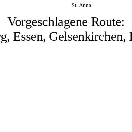
St. Anna
Vorgeschlagene Route:
g, Essen, Gelsenkirchen
Duisburg, 1 Veranstaltungsort
 Industrie haben den Charakter der Stadt geprägt. Mit dem größten Binn
usen zeugen von der industriellen Vergangenheit der Stadt. Zugleich ze
sich solche Standorte für Erholung und Kultur neu nutzen lassen. Zum ku
eum Küppersmühle, das zeitgenössische Kunst in einem umgenutzten Ind
en einem historischen Filmarchiv ein regelmäßiges Kinoprogramm sowie