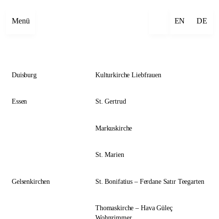
Close
Menü
EN
DE
Duisburg
Kulturkirche Liebfrauen
Essen
St. Gertrud
Markuskirche
St. Marien
Gelsenkirchen
St. Bonifatius – Ferdane Satır Teegarten
Thomaskirche – Hava Güleç
Wohnzimmer