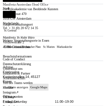
Manifesta Amsterdam Head Office
Stadt
c/o Rijksakademie van Beeldende Kunsten
Sarphatistraat 470
Essen
i
1018 GW Amsterdam
Niederlande
Hauptveranstaltungsort
Tel. + 31 (0) 20 672 14 35
St. Gertrud
Manifesta 16 Ruhr Büro
Weitere Veranstaltungsorte in Essen
Virchowstraße 2
45886 Gelsenkirchen
U-Bahn Station Rheinischer Platz
St. Marien
Markuskirche
Besuchsinformationen
Code of Conduct
Datenschutzerklärung
Adresse
Unterstützt uns
Frisörsalon
Initiatoren & Partner
Kastanienallee 14, 45127
Schirmherrschaft
Essen
Teil des Teams werden
Auf Karte anzeigen
Google Maps
Kontakt
Instagram
↗
Öffnungszeiten
TikTok
↗
Friday, Saturday
11.00–19.00
LinkedIn
↗