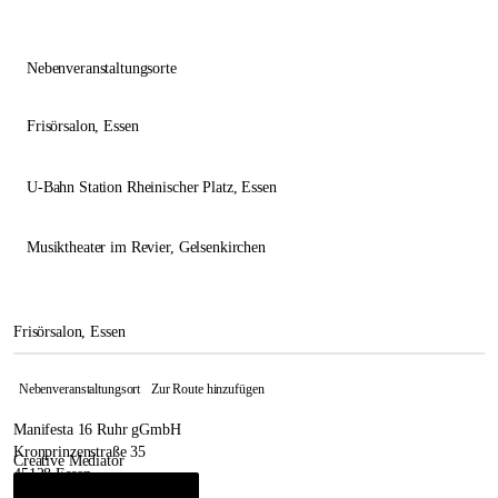
Nebenveranstaltungsorte
Frisörsalon
, Essen
U-Bahn Station Rheinischer Platz
, Essen
Musiktheater im Revier
, Gelsenkirchen
Frisörsalon, Essen
Nebenveranstaltungsort
Zur Route hinzufügen
Manifesta 16 Ruhr gGmbH
Kronprinzenstraße 35
Creative Mediator
45128 Essen
René Block
&
Leonie Herweg
i