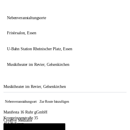
Nebenveranstaltungsorte
Frisörsalon
, Essen
U-Bahn Station Rheinischer Platz
, Essen
Musiktheater im Revier
, Gelsenkirchen
Musiktheater im Revier, Gelsenkirchen
Nebenveranstaltungsort
Zur Route hinzufügen
Manifesta 16 Ruhr gGmbH
Kronprinzenstraße 35
Creative Mediator
45128 Essen
Michael Kurtz
&
Henry Meyric Hughes
i