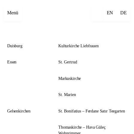
Close
Menü
EN
DE
Duisburg
Kulturkirche Liebfrauen
Essen
St. Gertrud
Markuskirche
St. Marien
Gelsenkirchen
St. Bonifatius – Ferdane Satır Teegarten
Thomaskirche – Hava Güleç
Wohnzimmer