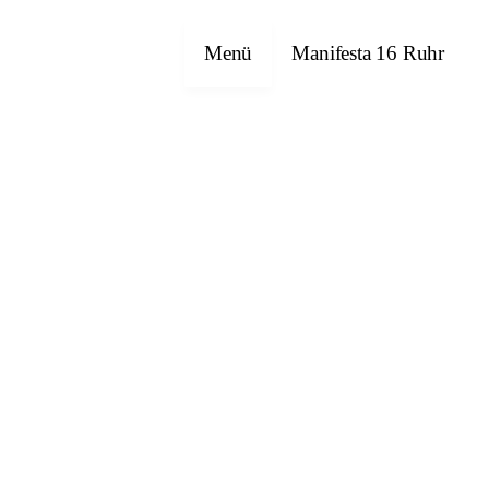
Menü
Manifesta 16 Ruhr
Emre Abut
Havîn Al-Sîndy
Bettina Allamoda
Halil Altındere