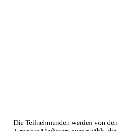
×
Abbas Zahedi
×
Amanda Ziemele
Die Teilnehmenden werden von den
Creative Mediators ausgewählt, die