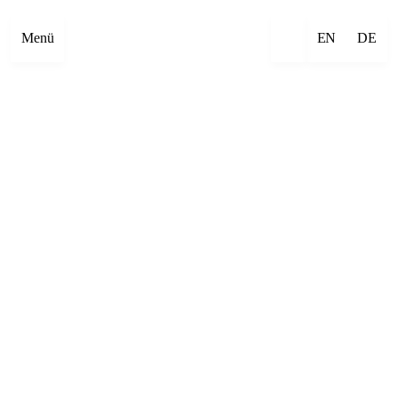
Menü
EN
DE
×
Emre Abut
×
Mehmet Aksoy
×
Havîn Al-Sîndy
×
Begzada Alatović
×
Bettina Allamoda