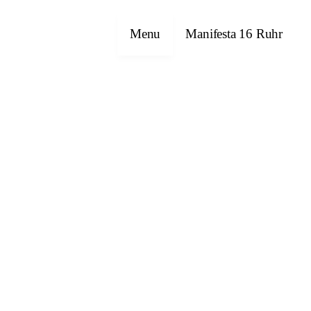
Menu
Manifesta 16 Ruhr
Emre Abut
Havîn Al-Sîndy
Bettina Allamoda
Halil Altındere