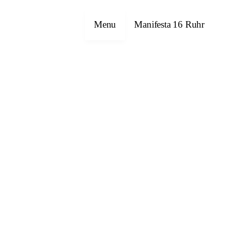
Menu
Manifesta 16 Ruhr
Emre Abut
Havîn Al-Sîndy
Bettina Allamoda
Halil Altındere