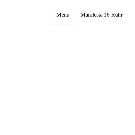
Menu
Manifesta 16 Ruhr
Emre Abut
Havîn Al-Sîndy
Bettina Allamoda
Halil Altındere