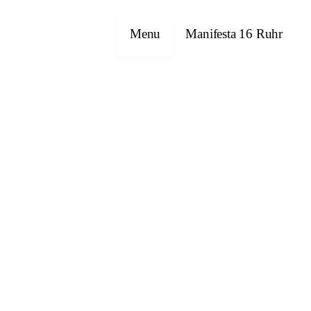
Menu
Manifesta 16 Ruhr
Emre Abut
Havîn Al-Sîndy
Bettina Allamoda
Halil Altındere